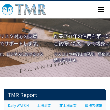
創業歴41年の信用を第一に。調査技法や費用も
ご納得いただくまで親身にご説明いたします。
マスコミや弁護士事務所、警察関連組織などへの調査協力実
績もあります。
TMR Report
Daily WATCH
上場企業
非上場企業
債権者速報