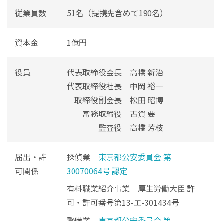
従業員数
51名（提携先含めて190名）
資本金
1億円
役員
代表取締役会長 高橋 新治
代表取締役社長 中岡 裕一
取締役副会長 松田 昭博
常務取締役 古賀 要
監査役 高橋 芳枝
届出・許
探偵業
東京都公安委員会 第
可関係
30070064号 認定
有料職業紹介事業 厚生労働大臣 許
可・許可番号第13-エ-301434号
警備業
東京都公安委員会 第