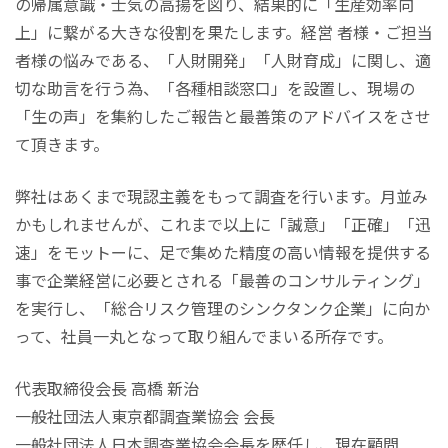
の帰属意識・士気の高揚を図り、結果的に「生産効率向
上」に繋がる大きな役割を果たします。経営 者様・ご担当
者様の悩みである、「人財開発」「人財育成」に関し、適
切な助言を行う為、「各種相談窓口」を設置し、現場の
「生の声」を集約したご報告と最善策のアドバイスをさせ
て頂きます。
弊社はあくまで現認主義をもって調査を行います。月並み
かもしれませんが、これまで以上に「誠意」「正確」「迅
速」をモットーに、足で集めた精度の高い情報を提供する
事で企業経営に必要とされる「最善のコンサルティング」
を実行し、「総合リスク管理のシンクタンク企業」に向か
って、社員一丸となって取り組んでまいる所存です。
代表取締役会長 高橋 新治
一般社団法人東京都調査業協会 会長
一般社団法人日本調査業協会会長を歴任し、現在顧問