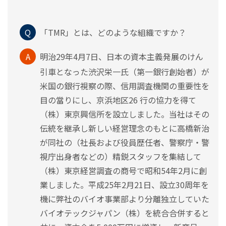
Q
「TMR」とは、どのような組織ですか？
A
明治29年4月7日、日本の資本主義発展のけん
引車となった渋沢栄一氏（第一銀行創始者）が
米国の銀行視察の際、信用調査機関の重要性を
目の當りにし、京浜地区26 行の協力を得て
（株）東京興信所を設立しました。当社はその
伝統を継承し新しい経営理念のもとに高橋新治
が同社の（社長および役員歴任者、警察庁・警
視庁出身者などの）精鋭スタッフを集結して
（株）東京経営調査の商号で昭和54年2月に創
業しました。平成25年2月21日、設立30周年を
機に弊社のバイオ事業部より分離独立していた
バイオテックジャパン（株）を統合合併すると