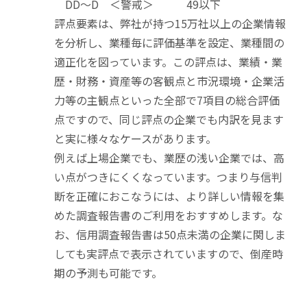
DD～D ＜警戒＞ 49以下
評点要素は、弊社が持つ15万社以上の企業情報
を分析し、業種毎に評価基準を設定、業種間の
適正化を図っています。この評点は、業績・業
歴・財務・資産等の客観点と市況環境・企業活
力等の主観点といった全部で7項目の総合評価
点ですので、同じ評点の企業でも内訳を見ます
と実に様々なケースがあります。
例えば上場企業でも、業歴の浅い企業では、高
い点がつきにくくなっています。つまり与信判
断を正確におこなうには、より詳しい情報を集
めた調査報告書のご利用をおすすめします。な
お、信用調査報告書は50点未満の企業に関しま
しても実評点で表示されていますので、倒産時
期の予測も可能です。