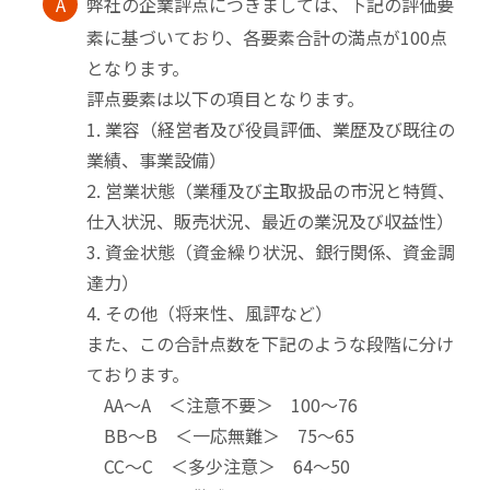
A
弊社の企業評点につきましては、下記の評価要
素に基づいており、各要素合計の満点が100点
となります。
評点要素は以下の項目となります。
1. 業容（経営者及び役員評価、業歴及び既往の
業績、事業設備）
2. 営業状態（業種及び主取扱品の市況と特質、
仕入状況、販売状況、最近の業況及び収益性）
3. 資金状態（資金繰り状況、銀行関係、資金調
達力）
4. その他（将来性、風評など）
また、この合計点数を下記のような段階に分け
ております。
AA～A ＜注意不要＞ 100～76
BB～B ＜一応無難＞ 75～65
CC～C ＜多少注意＞ 64～50