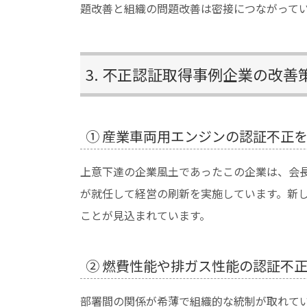
題改善と組織の問題改善は密接につながって
3. 不正認証取得事例企業の改善
① 産業車両用エンジンの認証不正
上意下達の企業風土であったこの企業は、会
が就任して経営の刷新を実施しています。新
ことが見込まれています。
② 燃費性能や排ガス性能の認証不
部署間の関係が希薄で組織的な統制が取れて