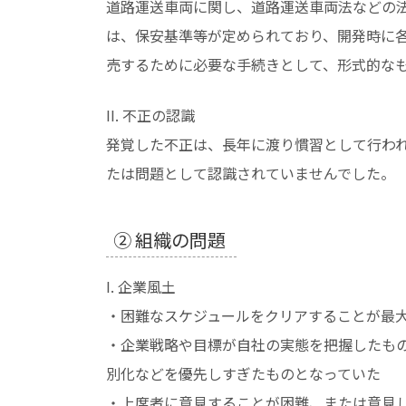
道路運送車両に関し、道路運送車両法などの
は、保安基準等が定められており、開発時に
売するために必要な手続きとして、形式的な
II. 不正の認識
発覚した不正は、長年に渡り慣習として行わ
たは問題として認識されていませんでした。
② 組織の問題
I. 企業風土
・困難なスケジュールをクリアすることが最
・企業戦略や目標が自社の実態を把握したも
別化などを優先しすぎたものとなっていた
・上席者に意見することが困難、または意見