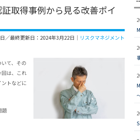
認証取得事例から見る改善ポイ
2日
／最終更新日：
2024年3月22日
｜
リスクマネジメント
ついて、その
今回は、これ
イントなどに
～
問題