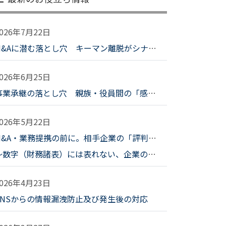
2026年7月22日
M&Aに潜む落とし穴 キーマン離脱がシナジーを崩すとき、企業はどう備えるべきか？
2026年6月25日
事業承継の落とし穴 親族・役員間の「感情的対立」を未然に防ぐための調査と対話
2026年5月22日
M&A・業務提携の前に。相手企業の「評判」と「社風」を調査する意義
数字（財務諸表）には表れない、企業の総合力をどう探るか～
2026年4月23日
SNSからの情報漏洩防止及び発生後の対応