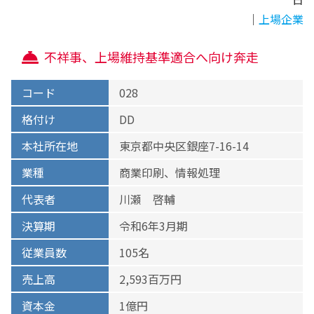
｜
上場企業
不祥事、上場維持基準適合へ向け奔走
コード
028
格付け
DD
本社所在地
東京都中央区銀座7-16-14
業種
商業印刷、情報処理
代表者
川瀬 啓輔
決算期
令和6年3月期
従業員数
105名
売上高
2,593百万円
資本金
1億円