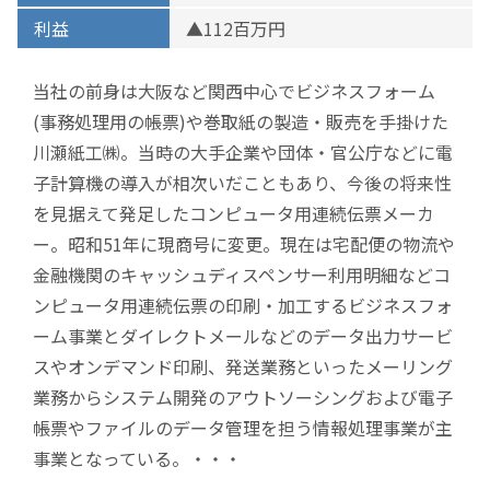
利益
▲112百万円
当社の前身は大阪など関西中心でビジネスフォーム
(事務処理用の帳票)や巻取紙の製造・販売を手掛けた
川瀬紙工㈱。当時の大手企業や団体・官公庁などに電
子計算機の導入が相次いだこともあり、今後の将来性
を見据えて発足したコンピュータ用連続伝票メーカ
ー。昭和51年に現商号に変更。現在は宅配便の物流や
金融機関のキャッシュディスペンサー利用明細などコ
ンピュータ用連続伝票の印刷・加工するビジネスフォ
ーム事業とダイレクトメールなどのデータ出力サービ
スやオンデマンド印刷、発送業務といったメーリング
業務からシステム開発のアウトソーシングおよび電子
帳票やファイルのデータ管理を担う情報処理事業が主
事業となっている。・・・