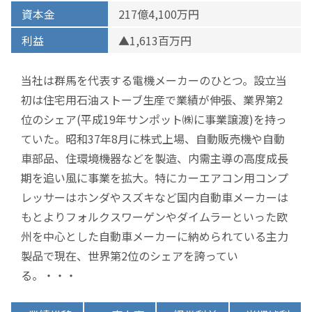
資本金
217億4,100万円
利益
▲1,613百万円
当社は群馬を代表する電機メーカーのひとつ。設立当
初は住宅用石油ストーブ生産で業績が伸張、業界第2
位のシェア(平成19年サンポット㈱に事業譲渡)を持っ
ていた。昭和37年8月に株式上場、自動販売機や自動
車部品、住環境機器などを製造、内需主導の高度成長
期を追い風に事業を拡大。特にカーエアコン用コンプ
レッサーはホンダやスズキなど国内自動車メーカーは
もとよりフォルクスワーゲンやダイムラーといった欧
州を中心とした自動車メーカーに納められている主力
製品で現在、世界第2位のシェアを誇ってい
る。・・・