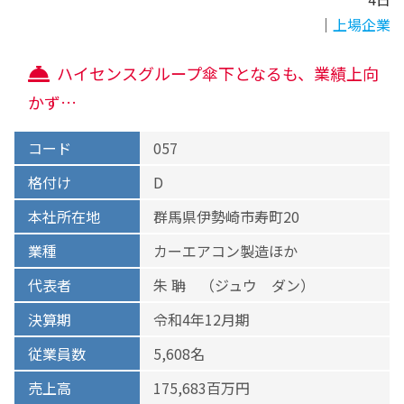
｜
上場企業
ハイセンスグループ傘下となるも、業績上向
かず…
コード
057
格付け
D
本社所在地
群馬県伊勢崎市寿町20
業種
カーエアコン製造ほか
代表者
朱 聃 （ジュウ ダン）
決算期
令和4年12月期
従業員数
5,608名
売上高
175,683百万円