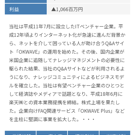
利益
▲1,066百万円
当社は平成11年7月に設立したITベンチャー企業。平
成12年頃よりインターネット化が急速に進んだ背景か
ら、ネットを介して困っている人が助け合うQ&Aサイ
ト「OKWAVE」の運用を始めた。その後、国内企業が
米国企業に追随してナレッジマネジメントの必要性に
駆られた結果、当社のQ&Aサイトなどが利用されるよ
うになり、ナレッジコミュニティによるビジネスモデ
ルを確立した。当社は有望ベンチャー企業のひとつと
して経済誌やメディアで話題となり、平成18年6月に
楽天㈱との資本業務提携を締結。株式上場を果たし
た。企業向けFAQ関連サービス「OKWAVE Plus」など
を主柱に堅調に事業を拡大した。・・・