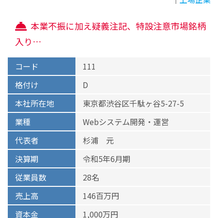
本業不振に加え疑義注記、特設注意市場銘柄
入り…
コード
111
格付け
D
本社所在地
東京都渋谷区千駄ヶ谷5-27-5
業種
Webシステム開発・運営
代表者
杉浦 元
決算期
令和5年6月期
従業員数
28名
売上高
146百万円
資本金
1,000万円