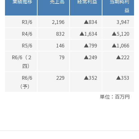
業績推移
売上高
経常利益
当期純利
益
R3/6
2,196
▲834
3,947
R4/6
832
▲1,634
▲5,120
R5/6
146
▲799
▲1,066
R6/6（２
79
▲249
▲222
四）
R6/6
229
▲352
▲353
（予）
単位：百万円