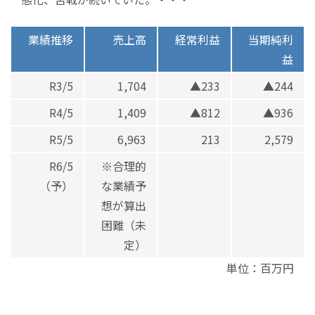
業績推移
売上高
経常利益
当期純利
益
R3/5
1,704
▲233
▲244
R4/5
1,409
▲812
▲936
R5/5
6,963
213
2,579
R6/5
※合理的
（予）
な業績予
想が算出
困難（未
定）
単位：百万円