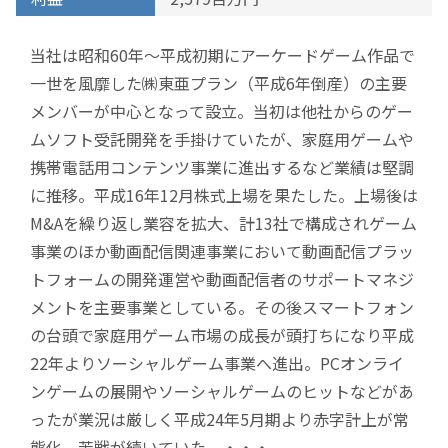
当社は昭和60年～平成初期にアーケードゲーム作品で
一世を風靡した㈱東亜プラン（平成6年倒産）の主要
メンバーが中心となって設立。当初は他社からのゲー
ムソフト受託開発を手掛けていたが、家庭用ゲームや
携帯電話用コンテンツ事業に進出するなど業績は堅調
に推移。平成16年12月株式上場を果たした。上場後は
M&Aを繰り返し業容を拡大、計13社で構成されゲーム
事業のほか動画配信関連事業において動画配信プラッ
トフォームの開発運営や動画配信者のサポートマネジ
メントを主要事業としている。その後スマートフォン
の台頭で家庭用ゲーム市場の成長が頭打ちになり平成
22年よりソーシャルゲーム事業へ進出。PCオンライ
ンゲームの展開やソーシャルゲームのヒットなどがあ
ったが業況は厳しく平成24年5月期より赤字計上が常
態化、苦戦が続いていた。・・・