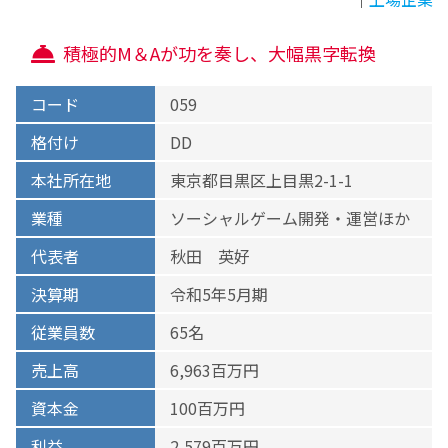
積極的M＆Aが功を奏し、大幅黒字転換
コード
059
格付け
DD
本社所在地
東京都目黒区上目黒2-1-1
業種
ソーシャルゲーム開発・運営ほか
代表者
秋田 英好
決算期
令和5年5月期
従業員数
65名
売上高
6,963百万円
資本金
100百万円
利益
2,579百万円