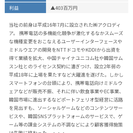
利益
▲403百万円
当社の前身は平成16年7月に設立された㈱アクロディ
ア。 携帯電話の多機能化競争が激化するなかスムーズ
な機種変更をおこなえるユーザーインターフェースや
ミドルウエアの開発をNTTドコモやKDDIから出資を
得て業績を拡大、中国チャイナユニコム社や韓国サム
スン社とのライセンス契約に漕ぎつけ、設立2年弱の
平成18年に上場を果たすなど大躍進を遂げた。しかし
スマートフォンの台頭により、携帯電話向けミドルウ
ェアなどが販売不振、それに伴い飲食事業やEC事業、
韓国市場に進出するなどポートフェリオ型経営に活路
を見出すも、ソーシャルゲームなどのコンテンツサー
ビスや、韓国SNSプラットフォームのサービスで、ゲ
ーム等の課金システムの不調などにより顧客獲得施策
は失敗に終わった。・・・