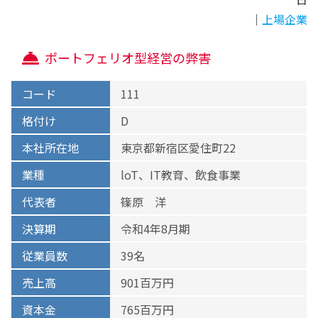
｜
上場企業
ポートフェリオ型経営の弊害
コード
111
格付け
D
本社所在地
東京都新宿区愛住町22
業種
loT、IT教育、飲食事業
代表者
篠原 洋
決算期
令和4年8月期
従業員数
39名
売上高
901百万円
資本金
765百万円