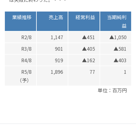
業績推移
売上高
経常利益
当期純利
益
R2/8
1,147
▲451
▲1,050
R3/8
901
▲405
▲581
R4/8
919
▲162
▲403
R5/8
1,896
77
1
（予）
単位：百万円