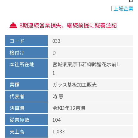
｜
上場企業
8期連続営業損失、継続前提に疑義注記
コード
033
格付け
D
本社所在地
宮城県栗原市若柳武鎗花水前1-
1
業種
ガラス基板加工販売
代表者
時 慧
決算期
令和3年12月期
従業員数
104
売上高
1,033