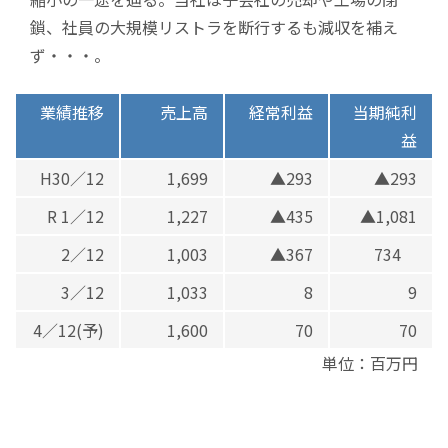
鎖、社員の大規模リストラを断行するも減収を補え
ず・・・。
業績推移
売上高
経常利益
当期純利
益
H30／12
1,699
▲293
▲293
R 1／12
1,227
▲435
▲1,081
2／12
1,003
▲367
734
3／12
1,033
8
9
4／12(予)
1,600
70
70
単位：百万円