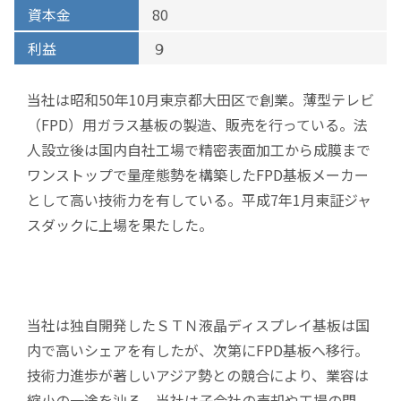
資本金
80
利益
９
当社は昭和50年10月東京都大田区で創業。薄型テレビ
（FPD）用ガラス基板の製造、販売を行っている。法
人設立後は国内自社工場で精密表面加工から成膜まで
ワンストップで量産態勢を構築したFPD基板メーカー
として高い技術力を有している。平成7年1月東証ジャ
スダックに上場を果たした。
当社は独自開発したＳＴＮ液晶ディスプレイ基板は国
内で高いシェアを有したが、次第にFPD基板へ移行。
技術力進歩が著しいアジア勢との競合により、業容は
縮小の一途を辿る。当社は子会社の売却や工場の閉